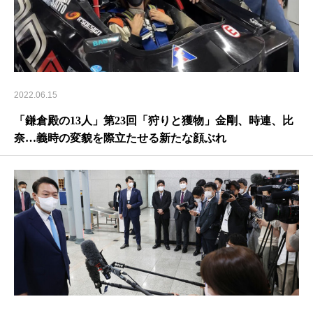
2022.06.15
「鎌倉殿の13人」第23回「狩りと獲物」金剛、時連、比
奈…義時の変貌を際立たせる新たな顔ぶれ